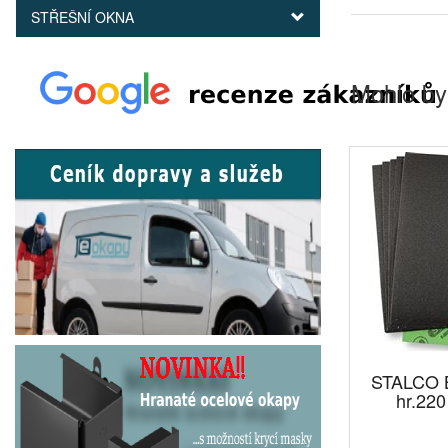
STŘEŠNÍ OKNA
Mohlo by
STALCO B
hr.220