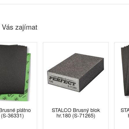
 Vás zajímat
rusné plátno
STALCO Brusný blok
STA
 (S-36331)
hr.180 (S-71265)