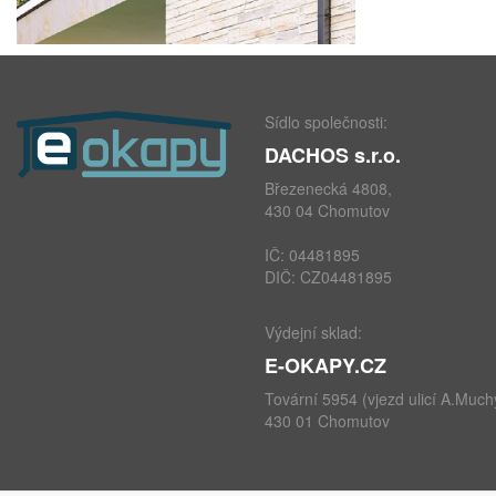
Sídlo společnosti:
DACHOS s.r.o.
Březenecká 4808,
430 04 Chomutov
IČ: 04481895
DIČ: CZ04481895
Výdejní sklad:
E-OKAPY.CZ
Tovární 5954 (vjezd ulicí A.Much
430 01 Chomutov