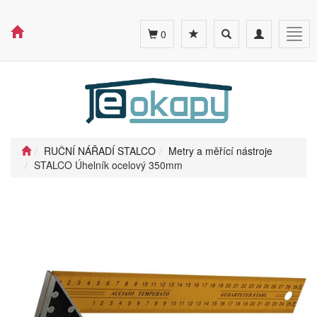
Toggle
Toggle
Togg
0
search
navigation
navig
RUČNÍ NÁŘADÍ STALCO
Metry a měřící nástroje
STALCO Úhelník ocelový 350mm