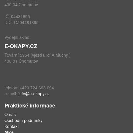
430 04 Chomutov
IČ: 04481895
DIČ: CZ04481895
Výdejní sklad:
E-OKAPY.CZ
Tovární 5954 (vjezd ulicí A.Muchy )
430 01 Chomutov
telefon: +420 724 693 604
e-mail:
info@e-okapy.cz
Praktické informace
O nás
Obchodní podmínky
Kontakt
Akce