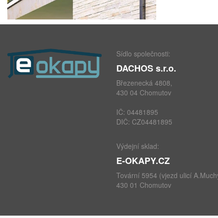
Sídlo společnosti:
DACHOS s.r.o.
Březenecká 4808,
430 04 Chomutov
IČ: 04481895
DIČ: CZ04481895
Výdejní sklad:
E-OKAPY.CZ
Tovární 5954 (vjezd ulicí A.Much
430 01 Chomutov