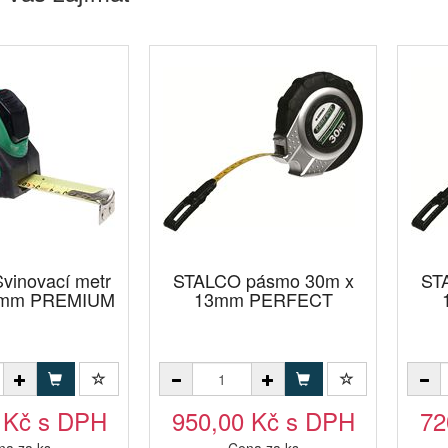
vinovací metr
STALCO pásmo 30m x
ST
5mm PREMIUM
13mm PERFECT
 Kč s DPH
950,00 Kč s DPH
72