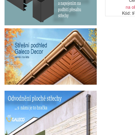
Ce
na o
Kód: 