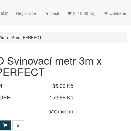
ality
Registrace
Přihlásit
(0 / 0,00 Kč)
Oblíbené
r 3m x 16mm PERFECT
 Svinovací metr 3m x
PERFECT
PH
185,00 Kč
 DPH
152,89 Kč
ATO1000101