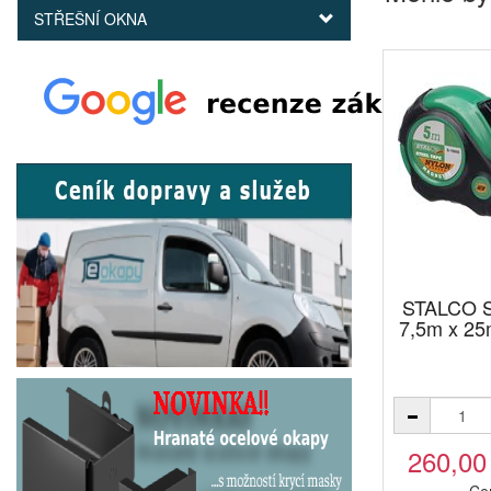
STŘEŠNÍ OKNA
STALCO S
7,5m x 2
260,00