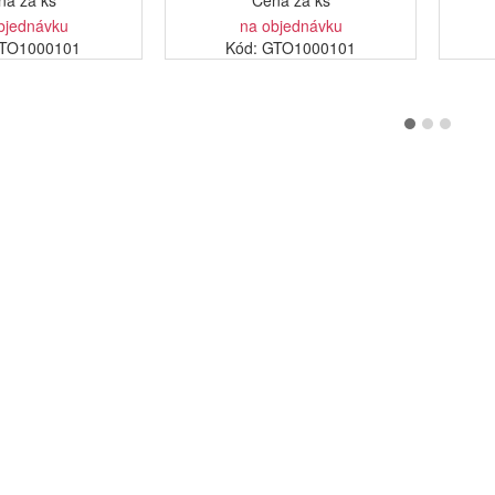
na za ks
Cena za ks
bjednávku
na objednávku
9TO1000101
Kód: GTO1000101