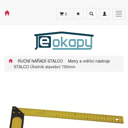
Toggle
Toggle
Togg
0
search
navigation
navig
RUČNÍ NÁŘADÍ STALCO
Metry a měřící nástroje
STALCO Úhelník stavební 750mm