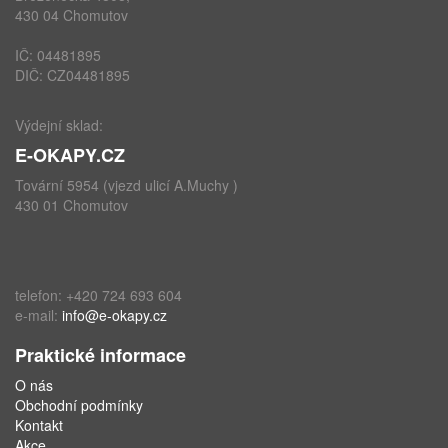
430 04 Chomutov
IČ: 04481895
DIČ: CZ04481895
Výdejní sklad:
E-OKAPY.CZ
Tovární 5954 (vjezd ulicí A.Muchy )
430 01 Chomutov
telefon: +420 724 693 604
e-mail:
info@e-okapy.cz
Praktické informace
O nás
Obchodní podmínky
Kontakt
Akce